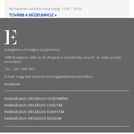
Nyitvatartás: keddtől vasárnapig: 10.00 – 18.00.
TOVÁBB A MÚZEUMHOZ »
Evangélikus Országos Gyűjtemény
1085 Budapest, Üllői út 24. (Bejárat a Szentkirályi utca 51. sz. alatti portán
keresztül.)
Tel.: +36 1 550 7017
E-mail:
eogy
[at]
lutheran.hu
(eogy[at]lutheran[dot]hu)
facebook
EVANGÉLIKUS ORSZÁGOS GYŰJTEMÉNY
EVANGÉLIKUS ORSZÁGOS LEVÉLTÁR
EVANGÉLIKUS ORSZÁGOS KÖNYVTÁR
EVANGÉLIKUS ORSZÁGOS MÚZEUM