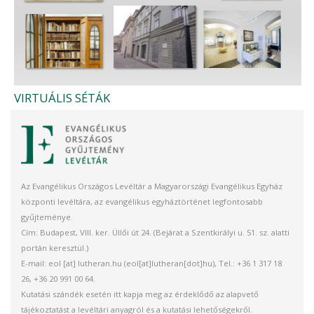
VIRTUÁLIS SÉTÁK
Az Evangélikus Országos Levéltár a Magyarországi Evangélikus Egyház
központi levéltára, az evangélikus egyháztörténet legfontosabb
gyűjteménye.
Cím: Budapest, VIII. ker. Üllői út 24. (Bejárat a Szentkirályi u. 51. sz. alatti
portán keresztül.)
E-mail:
eol
[at]
lutheran.hu
(eol[at]lutheran[dot]hu)
, Tel.: +36 1 317 18
26, +36 20 991 00 64.
Kutatási szándék esetén itt kapja meg az érdeklődő az alapvető
tájékoztatást a levéltári anyagról és a kutatási lehetőségekről.