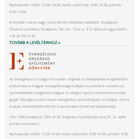
Nyitvatartás: hétfő: 13.00–18.00, kedd–csütörtök: 9.00–16.00, péntek:
9.00–13.00.
A levéltári iratok nagy része bérelt raktárban található: Budapest
Főváros Levéltára, Budapest, XIII. ker. Teve u. 3–5. Időpont-egyeztetés:
+36 20 250 72 81.
TOVÁBB A LEVÉLTÁRHOZ »
Az Evangélikus Országos Könyvtár céljának és feladatának megfelelően
elsősorban a magyar evangélikusság múltjára és jelenére vonatkozó,
nyomtatásban megjelent magyar és idegen nyelvű dokumentumokat
gyűjti. Elősegíti ezzel a hazai evangélikus lelkészképzés munkáját, illetve
a hazai művelődéstörténeti és protestáns történeti kutatásokat.
Cím: 1085 Budapest, Üllői út 24. (bejárat a Szentkirályi utca 51. sz. alatti
portán keresztül.)
Nyitvatartás: hétfő: 12.00-16.00, kedd-csütörtök: 9.00-16.00, péntek: 9.00-