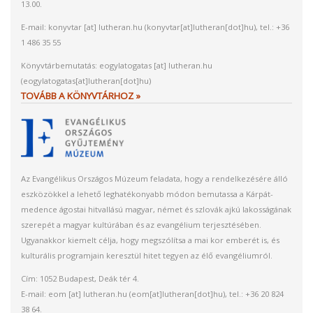
13.00.
E-mail:
konyvtar
[at]
lutheran.hu
(konyvtar[at]lutheran[dot]hu)
, tel.: +36
1 486 35 55
Könyvtárbemutatás:
eogylatogatas
[at]
lutheran.hu
(eogylatogatas[at]lutheran[dot]hu)
TOVÁBB A KÖNYVTÁRHOZ »
Az Evangélikus Országos Múzeum feladata, hogy a rendelkezésére álló
eszközökkel a lehető leghatékonyabb módon bemutassa a Kárpát-
medence ágostai hitvallású magyar, német és szlovák ajkú lakosságának
szerepét a magyar kultúrában és az evangélium terjesztésében.
Ugyanakkor kiemelt célja, hogy megszólítsa a mai kor emberét is, és
kulturális programjain keresztül hitet tegyen az élő evangéliumról.
Cím: 1052 Budapest, Deák tér 4.
E-mail:
eom
[at]
lutheran.hu
(eom[at]lutheran[dot]hu)
, tel.: +36 20 824
38 64.