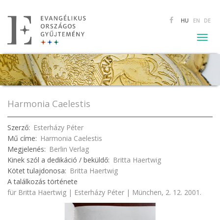
Ugrás
HU
EN
DE
a
tartalomra
Togg
navig
Harmonia Caelestis
Szerző
Esterházy Péter
Mű címe
Harmonia Caelestis
Megjelenés
Berlin Verlag
Kinek szól a dedikáció / beküldő
Britta Haertwig
Kötet tulajdonosa
Britta Haertwig
A találkozás története
für Britta Haertwig | Esterházy Péter | München, 2. 12. 2001.