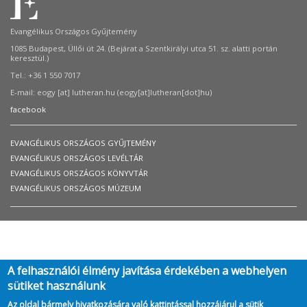
Evangélikus Országos Gyűjtemény
1085 Budapest, Üllői út 24. (Bejárat a Szentkirályi utca 51. sz. alatti portán
keresztül.)
Tel.: +36 1 550 7017
E-mail:
eogy
[at]
lutheran.hu
(eogy[at]lutheran[dot]hu)
facebook
EVANGÉLIKUS ORSZÁGOS GYŰJTEMÉNY
EVANGÉLIKUS ORSZÁGOS LEVÉLTÁR
EVANGÉLIKUS ORSZÁGOS KÖNYVTÁR
EVANGÉLIKUS ORSZÁGOS MÚZEUM
A felhasználói élmény javítása érdekében a webhelyen
sütiket használunk
Az oldal bármely hivatkozására való kattintással hozzájárul a sütik