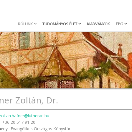
Keresés
Searc
RÓLUNK
TUDOMÁNYOS ÉLET
KIADVÁNYOK
EPG
Main
navigation
ner Zoltán, Dr.
zoltan.hafner@lutheran.hu
+36 20 517 91 20
mény
Evangélikus Országos Könyvtár