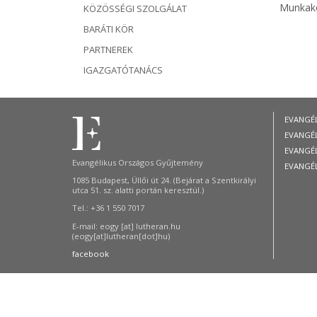
Munkak
KÖZÖSSÉGI SZOLGÁLAT
BARÁTI KÖR
PARTNEREK
IGAZGATÓTANÁCS
EVANGÉ
EVANGÉ
EVANGÉ
Evangélikus Országos Gyűjtemény
EVANGÉ
1085 Budapest, Üllői út 24. (Bejárat a Szentkirályi
utca 51. sz. alatti portán keresztül.)
Tel.: +36 1 550 7017
E-mail:
eogy
[at]
lutheran.hu
(eogy[at]lutheran[dot]hu)
facebook