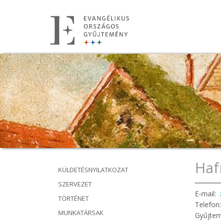
Ugrás
a
tartalomra
Haf
KÜLDETÉSNYILATKOZAT
Fő
SZERVEZET
navigáció
E-mail
TÖRTÉNET
Telefon
MUNKATÁRSAK
Gyűjte